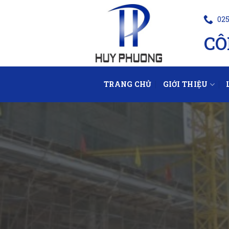
025
CÔ
TRANG CHỦ
GIỚI THIỆU