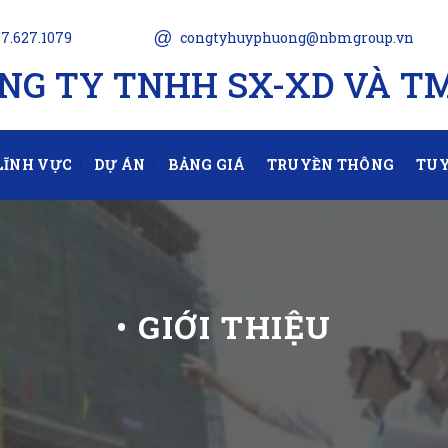
@
7.627.1079
congtyhuyphuong@nbmgroup.vn
NG TY TNHH SX-XD VÀ T
LĨNH VỰC
DỰ ÁN
BẢNG GIÁ
TRUYỀN THÔNG
TUY
• GIỚI THIỆU