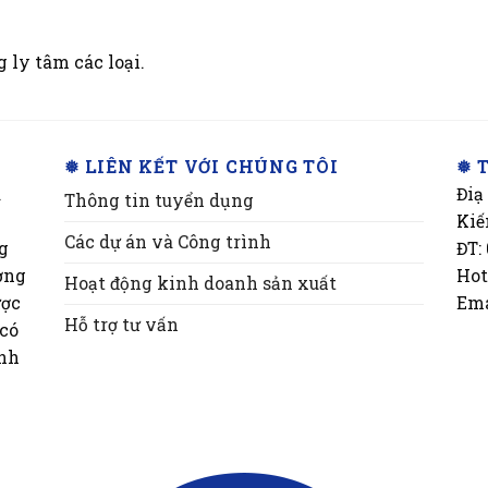
 ly tâm các loại.
❅ LIÊN KẾT VỚI CHÚNG TÔI
❅ 
a
Điạ
Thông tin tuyển dụng
Kiế
Các dự án và Công trình
ng
ĐT:
ơng
Hot
Hoạt động kinh doanh sản xuất
ược
Ema
Hỗ trợ tư vấn
 có
inh