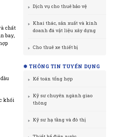
Dịch vụ cho thuê bảo vệ
Khai thác, sản xuất và kinh
và chất
doanh đá vật liệu xây dựng
n bay,
 hợp
Cho thuê xe thiết bị
❅ THÔNG TIN TUYỂN DỤNG
 dầu
Kế toán tổng hợp
Kỹ sư chuyên ngành giao
c khối
thông
Kỹ sư hạ tầng và đô thị
Thiết kế điện nước