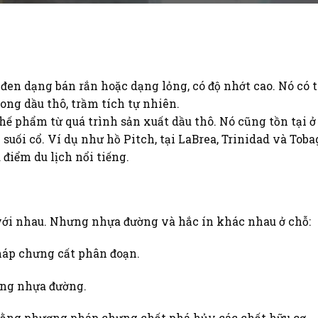
đen dạng bán rắn hoặc dạng lỏng, có độ nhớt cao. Nó có 
ong dầu thô, trầm tích tự nhiên.
hế phẩm từ quá trình sản xuất dầu thô. Nó cũng tồn tại ở
suối cổ. Ví dụ như hồ Pitch, tại LaBrea, Trinidad và Tobag
 điểm du lịch nổi tiếng.
với nhau. Nhưng nhựa đường và hắc ín khác nhau ở chỗ:
háp chưng cất phân đoạn.
ong nhựa đường.
t bằng phương pháp chưng chất phá hủy các chất hữu cơ.