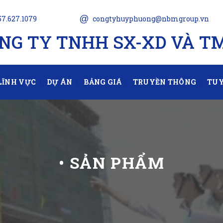
@
57.627.1079
congtyhuyphuong@nbmgroup.vn
NG TY TNHH SX-XD VÀ T
LĨNH VỰC
DỰ ÁN
BẢNG GIÁ
TRUYỀN THÔNG
TUY
• SẢN PHẨM