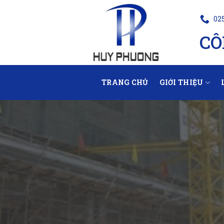
02
CÔ
TRANG CHỦ
GIỚI THIỆU