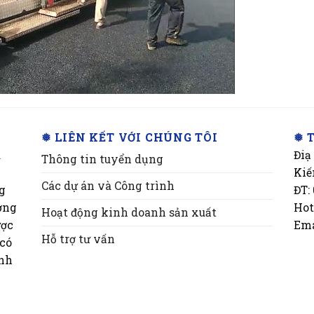
❅ LIÊN KẾT VỚI CHÚNG TÔI
❅ 
a
Điạ
Thông tin tuyển dụng
Kiế
Các dự án và Công trình
ng
ĐT:
ơng
Hot
Hoạt động kinh doanh sản xuất
ược
Ema
Hỗ trợ tư vấn
 có
inh